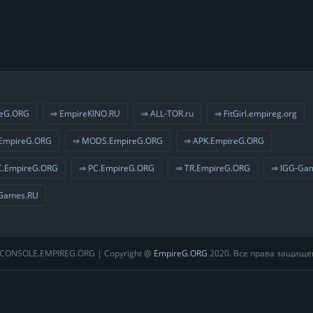
eG.ORG
⇒ EmpireKINO.RU
⇒ ALL-TOR.ru
⇒ FitGirl.empireg.org
EmpireG.ORG
⇒ MODS.EmpireG.ORG
⇒ APK.EmpireG.ORG
.EmpireG.ORG
⇒ PC.EmpireG.ORG
⇒ TR.EmpireG.ORG
⇒ IGG-Ga
Games.RU
CONSOLE.EMPIREG.ORG | Copyright @
EmpireG.ORG
2020. Все права защище