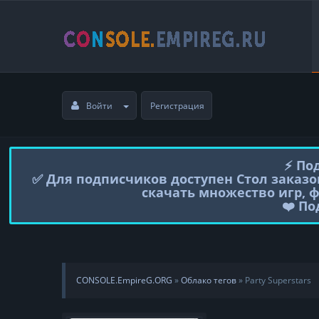
Войти
Регистрация
⚡️ П
✅ Для подписчиков доступен Стол заказо
скачать множество игр, 
❤️ П
CONSOLE.EmpireG.ORG
»
Облако тегов
» Party Superstars