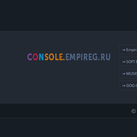
⇒ Empir
⇒ SOFT.
⇒ MUSIC
⇒ GOG-