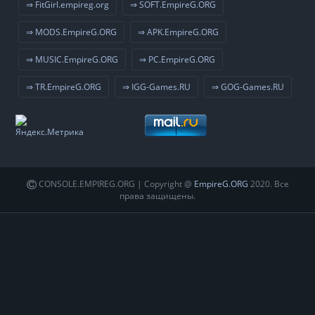
⇒ FitGirl.empireg.org
⇒ SOFT.EmpireG.ORG
⇒ MODS.EmpireG.ORG
⇒ APK.EmpireG.ORG
⇒ MUSIC.EmpireG.ORG
⇒ PC.EmpireG.ORG
⇒ TR.EmpireG.ORG
⇒ IGG-Games.RU
⇒ GOG-Games.RU
CONSOLE.EMPIREG.ORG | Copyright @
EmpireG.ORG
2020. Все
права защищены.