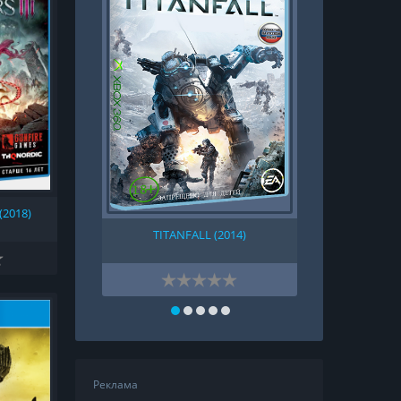
 (2018)
TITANFALL (2014)
FIFA
Реклама