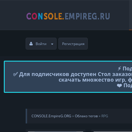
Войти
Регистрация
⚡️ П
✅ Для подписчиков доступен Стол заказо
скачать множество игр, 
❤️ П
CONSOLE.EmpireG.ORG
»
Облако тегов
» RPG