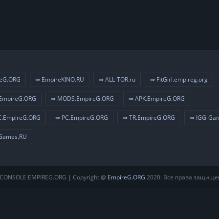
eG.ORG
⇒ EmpireKINO.RU
⇒ ALL-TOR.ru
⇒ FitGirl.empireg.org
EmpireG.ORG
⇒ MODS.EmpireG.ORG
⇒ APK.EmpireG.ORG
.EmpireG.ORG
⇒ PC.EmpireG.ORG
⇒ TR.EmpireG.ORG
⇒ IGG-Ga
Games.RU
CONSOLE.EMPIREG.ORG | Copyright @
EmpireG.ORG
2020. Все права защище