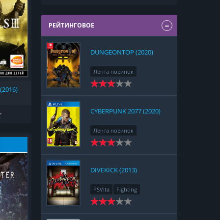
РЕЙТИНГОВОЕ
DUNGEONTOP (2020)
Лента новинок
Nintendo Switch
RPG
 (2016)
Strategy
CYBERPUNK 2077 (2020)
Лента новинок
PlayStation 4
Action
RPG
Racing
Adventure
DIVEKICK (2013)
PSVita
Fighting