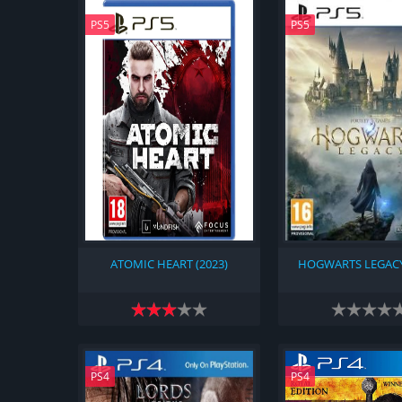
PS5
PS5
ATOMIC HEART (2023)
HOGWARTS LEGACY 
PS4
PS4