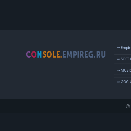
⇒ Empir
⇒ SOFT.
⇒ MUSIC
⇒ GOG-