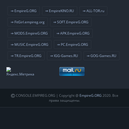
⇒ EmpireG.ORG
⇒ EmpireKINO.RU
⇒ ALL-TOR.ru
⇒ FitGirl.empireg.org
⇒ SOFT.EmpireG.ORG
⇒ MODS.EmpireG.ORG
⇒ APK.EmpireG.ORG
⇒ MUSIC.EmpireG.ORG
⇒ PC.EmpireG.ORG
⇒ TR.EmpireG.ORG
⇒ IGG-Games.RU
⇒ GOG-Games.RU
CONSOLE.EMPIREG.ORG | Copyright @
EmpireG.ORG
2020. Все
права защищены.