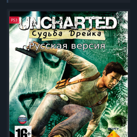
DualShock
PS3