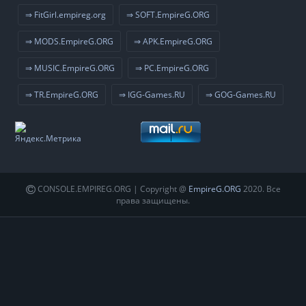
⇒ FitGirl.empireg.org
⇒ SOFT.EmpireG.ORG
⇒ MODS.EmpireG.ORG
⇒ APK.EmpireG.ORG
⇒ MUSIC.EmpireG.ORG
⇒ PC.EmpireG.ORG
⇒ TR.EmpireG.ORG
⇒ IGG-Games.RU
⇒ GOG-Games.RU
CONSOLE.EMPIREG.ORG | Copyright @
EmpireG.ORG
2020. Все
права защищены.