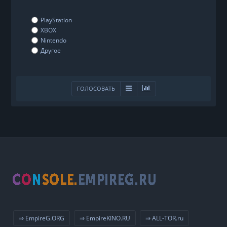
PlayStation
XBOX
Nintendo
Другое
ГОЛОСОВАТЬ
⇒ EmpireG.ORG
⇒ EmpireKINO.RU
⇒ ALL-TOR.ru