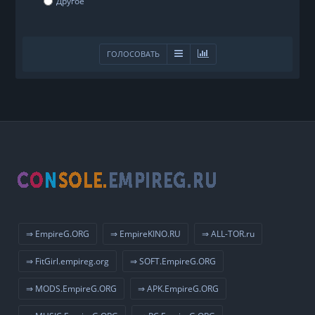
Другое
ГОЛОСОВАТЬ
⇒ EmpireG.ORG
⇒ EmpireKINO.RU
⇒ ALL-TOR.ru
⇒ FitGirl.empireg.org
⇒ SOFT.EmpireG.ORG
⇒ MODS.EmpireG.ORG
⇒ APK.EmpireG.ORG