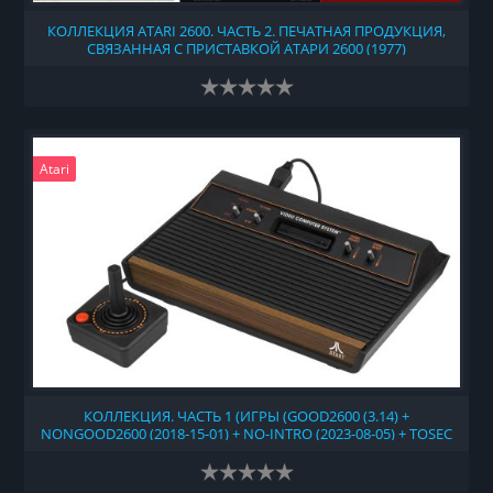
КОЛЛЕКЦИЯ ATARI 2600. ЧАСТЬ 2. ПЕЧАТНАЯ ПРОДУКЦИЯ,
СВЯЗАННАЯ С ПРИСТАВКОЙ АТАРИ 2600 (1977)
Atari
КОЛЛЕКЦИЯ. ЧАСТЬ 1 (ИГРЫ (GOOD2600 (3.14) +
NONGOOD2600 (2018-15-01) + NO-INTRO (2023-08-05) + TOSEC
(V2023-06-19) + 2600 HACKS & HOMEBREWS 1.2B + ATARI 2600 -
ROM HUNTER'S 1977-1992 VCS ROMS COLLECTION V18)) (1977)