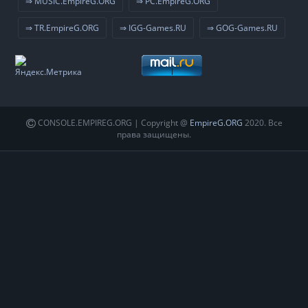
⇒ MUSIC.EmpireG.ORG
⇒ PC.EmpireG.ORG
⇒ TR.EmpireG.ORG
⇒ IGG-Games.RU
⇒ GOG-Games.RU
CONSOLE.EMPIREG.ORG | Copyright @
EmpireG.ORG
2020. Все
права защищены.