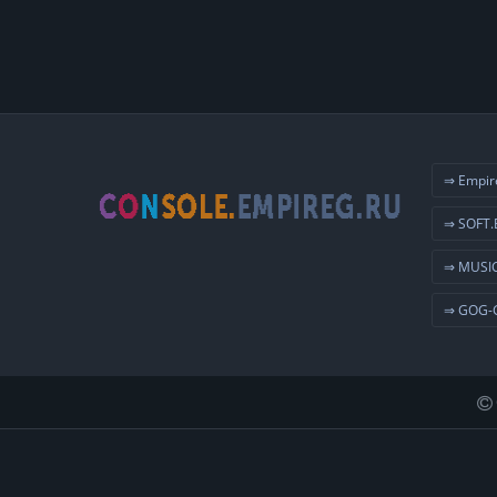
⇒ Empir
⇒ SOFT.
⇒ MUSIC
⇒ GOG-