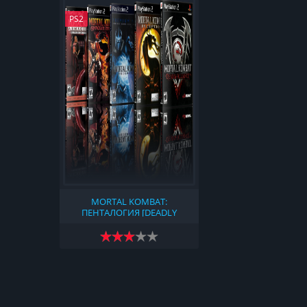
PS2
MORTAL KOMBAT:
ПЕНТАЛОГИЯ [DEADLY
ALLIANCE, DECEPTION
(PREMIUM PACK) + BONUS
DVD, SHAOLIN MONKS,
ARMAGEDDON (PREMIUM
EDITION)] (2002)