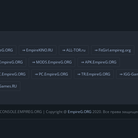
eG.ORG
⇒ EmpireKINO.RU
⇒ ALL-TOR.ru
⇒ FitGirl.empireg.org
EmpireG.ORG
⇒ MODS.EmpireG.ORG
⇒ APK.EmpireG.ORG
.EmpireG.ORG
⇒ PC.EmpireG.ORG
⇒ TR.EmpireG.ORG
⇒ IGG-Ga
Games.RU
CONSOLE.EMPIREG.ORG | Copyright @
EmpireG.ORG
2020. Все права защище