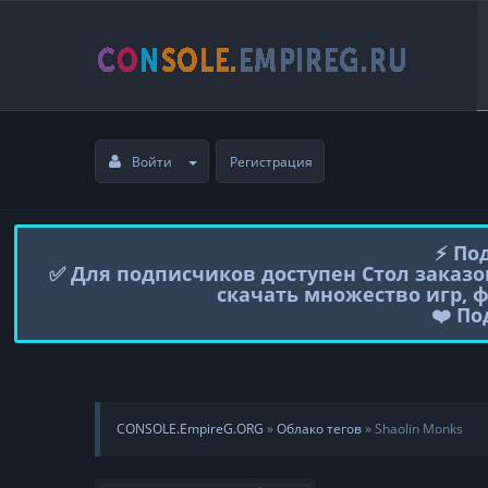
Войти
Регистрация
⚡️ П
✅ Для подписчиков доступен Стол заказо
скачать множество игр, 
❤️ П
CONSOLE.EmpireG.ORG
»
Облако тегов
» Shaolin Monks