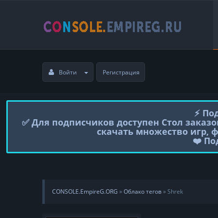
Войти
Регистрация
⚡️ П
✅ Для подписчиков доступен Стол заказо
скачать множество игр, 
❤️ П
CONSOLE.EmpireG.ORG
»
Облако тегов
» Shrek