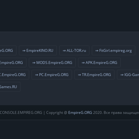
eG.ORG
⇒ EmpireKINO.RU
⇒ ALL-TOR.ru
⇒ FitGirl.empireg.org
EmpireG.ORG
⇒ MODS.EmpireG.ORG
⇒ APK.EmpireG.ORG
.EmpireG.ORG
⇒ PC.EmpireG.ORG
⇒ TR.EmpireG.ORG
⇒ IGG-Ga
Games.RU
CONSOLE.EMPIREG.ORG | Copyright @
EmpireG.ORG
2020. Все права защище