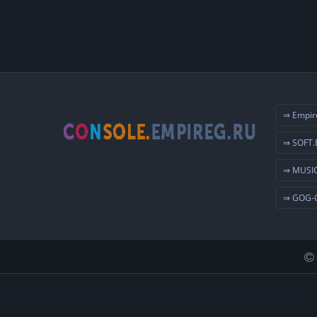
⇒ Empir
⇒ SOFT.
⇒ MUSIC
⇒ GOG-