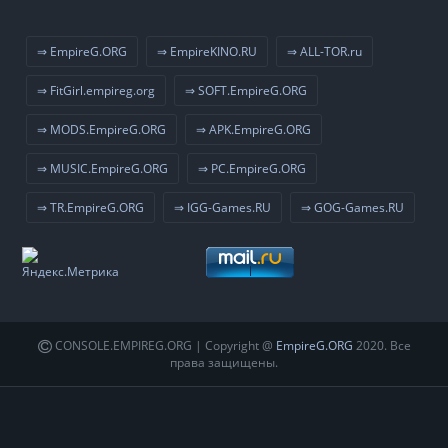
⇒ EmpireG.ORG
⇒ EmpireKINO.RU
⇒ ALL-TOR.ru
⇒ FitGirl.empireg.org
⇒ SOFT.EmpireG.ORG
⇒ MODS.EmpireG.ORG
⇒ APK.EmpireG.ORG
⇒ MUSIC.EmpireG.ORG
⇒ PC.EmpireG.ORG
⇒ TR.EmpireG.ORG
⇒ IGG-Games.RU
⇒ GOG-Games.RU
CONSOLE.EMPIREG.ORG | Copyright @
EmpireG.ORG
2020. Все
права защищены.