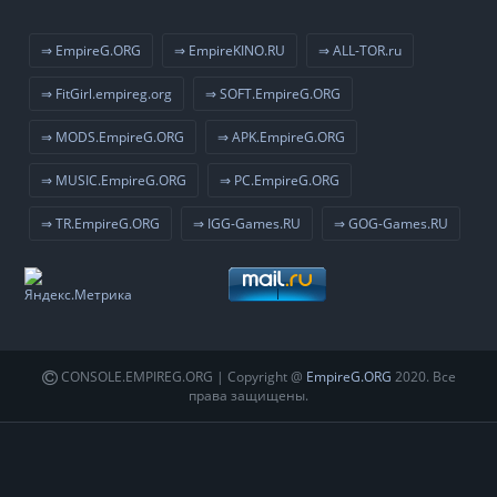
⇒ EmpireG.ORG
⇒ EmpireKINO.RU
⇒ ALL-TOR.ru
⇒ FitGirl.empireg.org
⇒ SOFT.EmpireG.ORG
⇒ MODS.EmpireG.ORG
⇒ APK.EmpireG.ORG
⇒ MUSIC.EmpireG.ORG
⇒ PC.EmpireG.ORG
⇒ TR.EmpireG.ORG
⇒ IGG-Games.RU
⇒ GOG-Games.RU
CONSOLE.EMPIREG.ORG | Copyright @
EmpireG.ORG
2020. Все
права защищены.