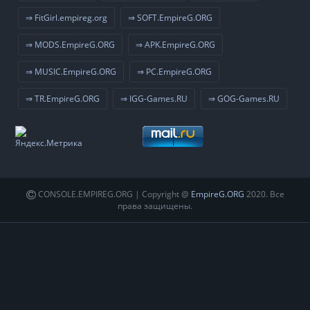
⇒ FitGirl.empireg.org
⇒ SOFT.EmpireG.ORG
⇒ MODS.EmpireG.ORG
⇒ APK.EmpireG.ORG
⇒ MUSIC.EmpireG.ORG
⇒ PC.EmpireG.ORG
⇒ TR.EmpireG.ORG
⇒ IGG-Games.RU
⇒ GOG-Games.RU
CONSOLE.EMPIREG.ORG | Copyright @
EmpireG.ORG
2020. Все
права защищены.