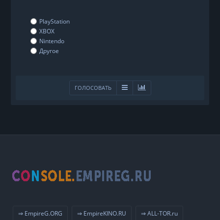
PlayStation
XBOX
Nintendo
Другое
ГОЛОСОВАТЬ
⇒ EmpireG.ORG
⇒ EmpireKINO.RU
⇒ ALL-TOR.ru