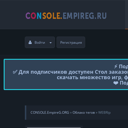
Войти
Регистрация
⚡️ П
✅ Для подписчиков доступен Стол заказо
скачать множество игр, 
❤️ П
CONSOLE.EmpireG.ORG
»
Облако тегов
» WEBRip