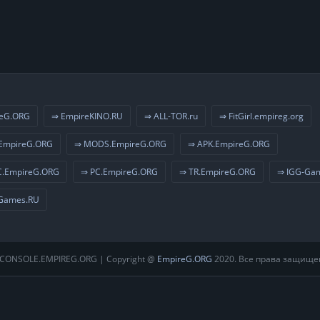
eG.ORG
⇒ EmpireKINO.RU
⇒ ALL-TOR.ru
⇒ FitGirl.empireg.org
EmpireG.ORG
⇒ MODS.EmpireG.ORG
⇒ APK.EmpireG.ORG
.EmpireG.ORG
⇒ PC.EmpireG.ORG
⇒ TR.EmpireG.ORG
⇒ IGG-Ga
Games.RU
CONSOLE.EMPIREG.ORG | Copyright @
EmpireG.ORG
2020. Все права защище