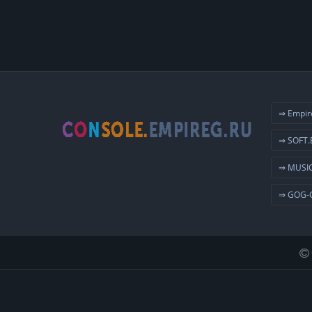
⇒ Empir
⇒ SOFT.
⇒ MUSIC
⇒ GOG-