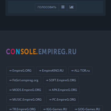
ГОЛОСОВАТЬ
⇒ EmpireG.ORG
⇒ EmpireKINO.RU
⇒ ALL-TOR.ru
⇒ FitGirl.empireg.org
⇒ SOFT.EmpireG.ORG
⇒ MODS.EmpireG.ORG
⇒ APK.EmpireG.ORG
⇒ MUSIC.EmpireG.ORG
⇒ PC.EmpireG.ORG
⇒ TR.EmpireG.ORG
⇒ IGG-Games.RU
⇒ GOG-Games.RU