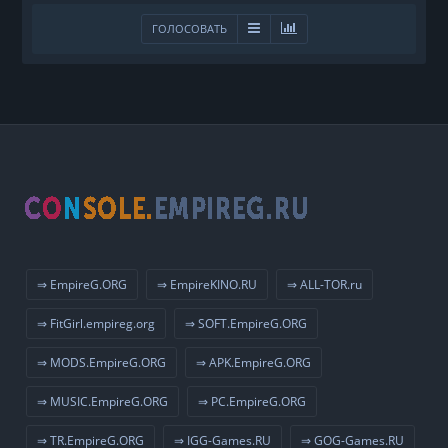
ГОЛОСОВАТЬ
⇒ EmpireG.ORG
⇒ EmpireKINO.RU
⇒ ALL-TOR.ru
⇒ FitGirl.empireg.org
⇒ SOFT.EmpireG.ORG
⇒ MODS.EmpireG.ORG
⇒ APK.EmpireG.ORG
⇒ MUSIC.EmpireG.ORG
⇒ PC.EmpireG.ORG
⇒ TR.EmpireG.ORG
⇒ IGG-Games.RU
⇒ GOG-Games.RU