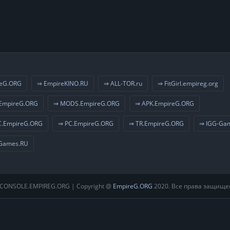
eG.ORG
⇒ EmpireKINO.RU
⇒ ALL-TOR.ru
⇒ FitGirl.empireg.org
EmpireG.ORG
⇒ MODS.EmpireG.ORG
⇒ APK.EmpireG.ORG
.EmpireG.ORG
⇒ PC.EmpireG.ORG
⇒ TR.EmpireG.ORG
⇒ IGG-Ga
Games.RU
CONSOLE.EMPIREG.ORG | Copyright @
EmpireG.ORG
2020. Все права защище