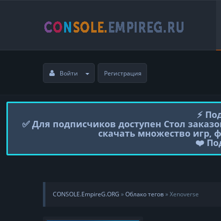
Войти
Регистрация
⚡️ П
✅ Для подписчиков доступен Стол заказо
скачать множество игр, 
❤️ П
CONSOLE.EmpireG.ORG
»
Облако тегов
» Xenoverse