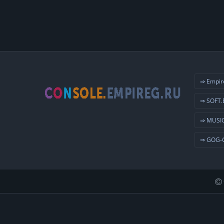
⇒ Empir
⇒ SOFT.
⇒ MUSIC
⇒ GOG-