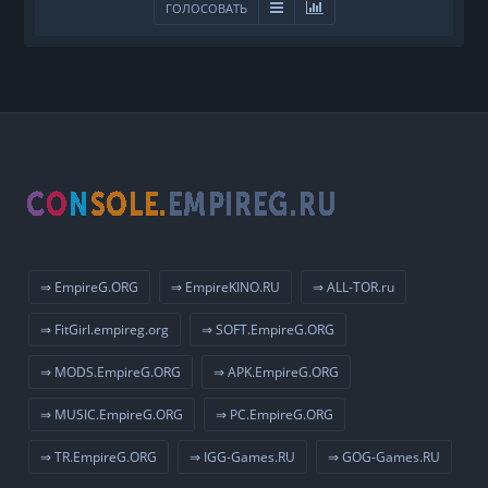
ГОЛОСОВАТЬ
⇒ EmpireG.ORG
⇒ EmpireKINO.RU
⇒ ALL-TOR.ru
⇒ FitGirl.empireg.org
⇒ SOFT.EmpireG.ORG
⇒ MODS.EmpireG.ORG
⇒ APK.EmpireG.ORG
⇒ MUSIC.EmpireG.ORG
⇒ PC.EmpireG.ORG
⇒ TR.EmpireG.ORG
⇒ IGG-Games.RU
⇒ GOG-Games.RU