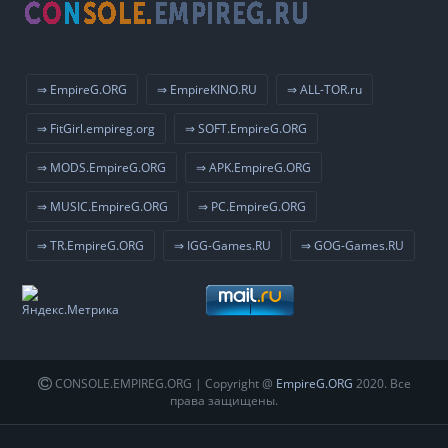
⇒ EmpireG.ORG
⇒ EmpireKINO.RU
⇒ ALL-TOR.ru
⇒ FitGirl.empireg.org
⇒ SOFT.EmpireG.ORG
⇒ MODS.EmpireG.ORG
⇒ APK.EmpireG.ORG
⇒ MUSIC.EmpireG.ORG
⇒ PC.EmpireG.ORG
⇒ TR.EmpireG.ORG
⇒ IGG-Games.RU
⇒ GOG-Games.RU
CONSOLE.EMPIREG.ORG | Copyright @
EmpireG.ORG
2020. Все
права защищены.