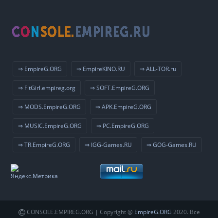
⇒ EmpireG.ORG
⇒ EmpireKINO.RU
⇒ ALL-TOR.ru
⇒ FitGirl.empireg.org
⇒ SOFT.EmpireG.ORG
⇒ MODS.EmpireG.ORG
⇒ APK.EmpireG.ORG
⇒ MUSIC.EmpireG.ORG
⇒ PC.EmpireG.ORG
⇒ TR.EmpireG.ORG
⇒ IGG-Games.RU
⇒ GOG-Games.RU
CONSOLE.EMPIREG.ORG | Copyright @
EmpireG.ORG
2020. Все