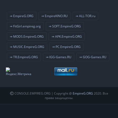
⇒ EmpireG.ORG
⇒ EmpireKINO.RU
⇒ ALL-TOR.ru
⇒ FitGirl.empireg.org
⇒ SOFT.EmpireG.ORG
⇒ MODS.EmpireG.ORG
⇒ APK.EmpireG.ORG
⇒ MUSIC.EmpireG.ORG
⇒ PC.EmpireG.ORG
⇒ TR.EmpireG.ORG
⇒ IGG-Games.RU
⇒ GOG-Games.RU
CONSOLE.EMPIREG.ORG | Copyright @
EmpireG.ORG
2020. Все
права защищены.