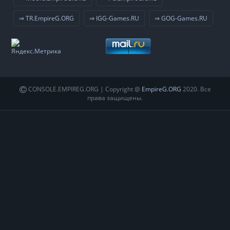
⇒ TR.EmpireG.ORG
⇒ IGG-Games.RU
⇒ GOG-Games.RU
CONSOLE.EMPIREG.ORG | Copyright @
EmpireG.ORG
2020. Все
права защищены.