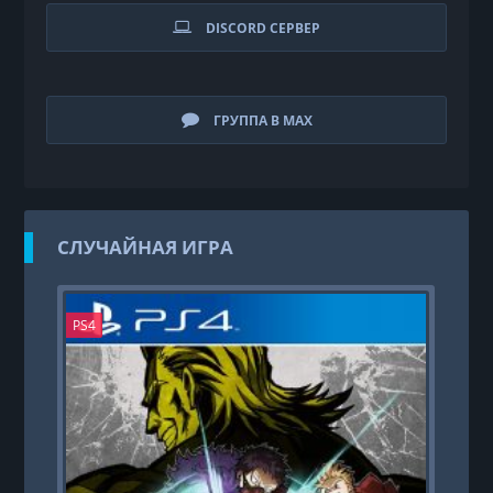
DISCORD СЕРВЕР
ГРУППА В MAX
СЛУЧАЙНАЯ ИГРА
PS4
N.