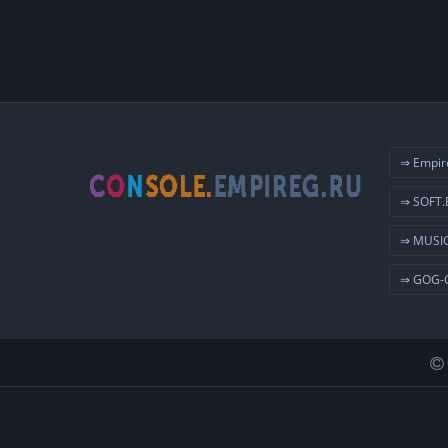
⇒ Empir
⇒ SOFT.
⇒ MUSIC
⇒ GOG-