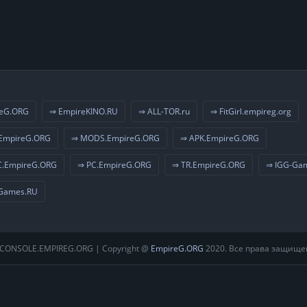
eG.ORG
⇒ EmpireKINO.RU
⇒ ALL-TOR.ru
⇒ FitGirl.empireg.org
EmpireG.ORG
⇒ MODS.EmpireG.ORG
⇒ APK.EmpireG.ORG
.EmpireG.ORG
⇒ PC.EmpireG.ORG
⇒ TR.EmpireG.ORG
⇒ IGG-Ga
Games.RU
CONSOLE.EMPIREG.ORG | Copyright @
EmpireG.ORG
2020. Все права защище