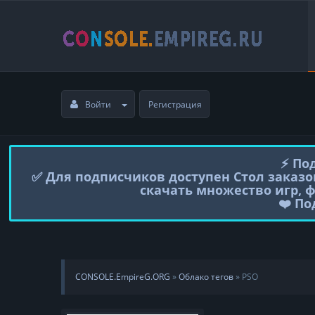
Войти
Регистрация
⚡️ П
✅ Для подписчиков доступен Стол заказо
скачать множество игр, 
❤️ П
CONSOLE.EmpireG.ORG
»
Облако тегов
» PSO