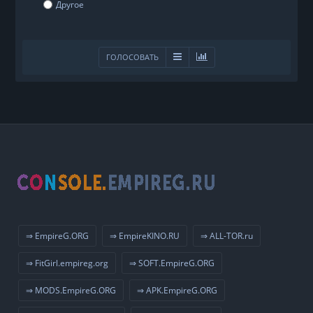
Другое
ГОЛОСОВАТЬ
⇒ EmpireG.ORG
⇒ EmpireKINO.RU
⇒ ALL-TOR.ru
⇒ FitGirl.empireg.org
⇒ SOFT.EmpireG.ORG
⇒ MODS.EmpireG.ORG
⇒ APK.EmpireG.ORG