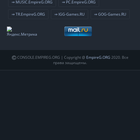
⇒ MUSIC.EmpireG.ORG
⇒ PC.EmpireG.ORG
⇒ TR.EmpireG.ORG
⇒ IGG-Games.RU
⇒ GOG-Games.RU
CONSOLE.EMPIREG.ORG | Copyright @
EmpireG.ORG
2020. Все
права защищены.