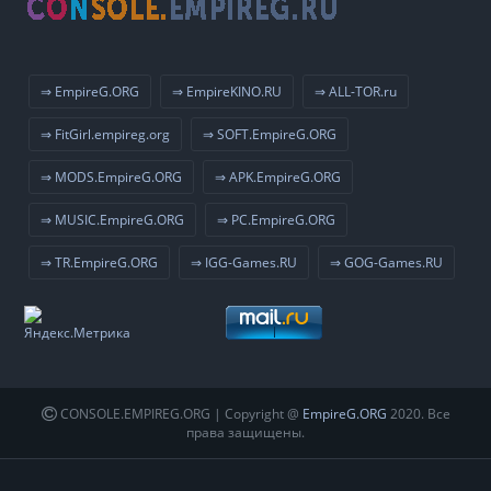
⇒ EmpireG.ORG
⇒ EmpireKINO.RU
⇒ ALL-TOR.ru
⇒ FitGirl.empireg.org
⇒ SOFT.EmpireG.ORG
⇒ MODS.EmpireG.ORG
⇒ APK.EmpireG.ORG
⇒ MUSIC.EmpireG.ORG
⇒ PC.EmpireG.ORG
⇒ TR.EmpireG.ORG
⇒ IGG-Games.RU
⇒ GOG-Games.RU
CONSOLE.EMPIREG.ORG | Copyright @
EmpireG.ORG
2020. Все
права защищены.