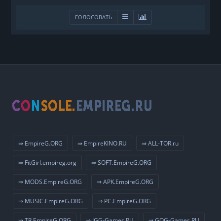
ГОЛОСОВАТЬ
⇒ EmpireG.ORG
⇒ EmpireKINO.RU
⇒ ALL-TOR.ru
⇒ FitGirl.empireg.org
⇒ SOFT.EmpireG.ORG
⇒ MODS.EmpireG.ORG
⇒ APK.EmpireG.ORG
⇒ MUSIC.EmpireG.ORG
⇒ PC.EmpireG.ORG
⇒ TR.EmpireG.ORG
⇒ IGG-Games.RU
⇒ GOG-Games.RU