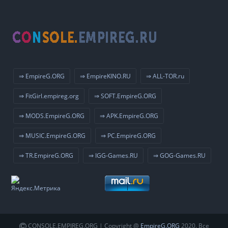
⇒ EmpireG.ORG
⇒ EmpireKINO.RU
⇒ ALL-TOR.ru
⇒ FitGirl.empireg.org
⇒ SOFT.EmpireG.ORG
⇒ MODS.EmpireG.ORG
⇒ APK.EmpireG.ORG
⇒ MUSIC.EmpireG.ORG
⇒ PC.EmpireG.ORG
⇒ TR.EmpireG.ORG
⇒ IGG-Games.RU
⇒ GOG-Games.RU
CONSOLE.EMPIREG.ORG | Copyright @
EmpireG.ORG
2020. Все