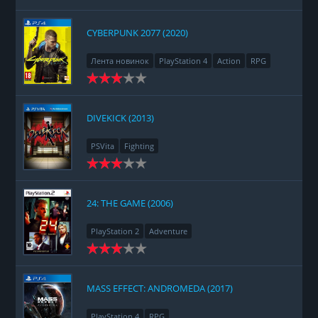
CYBERPUNK 2077 (2020)
Лента новинок
PlayStation 4
Action
RPG
Racing
Adventure
DIVEKICK (2013)
PSVita
Fighting
24: THE GAME (2006)
PlayStation 2
Adventure
MASS EFFECT: ANDROMEDA (2017)
PlayStation 4
RPG