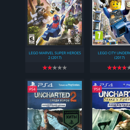
LEGO MARVEL SUPER HEROES
LEGO CITY UNDE
2 (2017)
(2017)
PS4
PS4