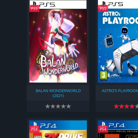
PS5
PS5
BALAN WONDERWORLD
ASTRO’S PLAYROOM
(2021)
PS4
PS4