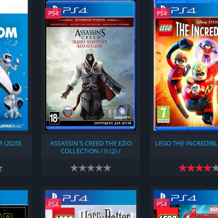
PS4
PS4
 (2020)
ASSASSIN'S CREED THE EZIO
LEGO THE INCREDIBLE
COLLECTION / II (2) /
BROTHERHOOD /
REVELATIONS (2016)
PS4
PS4