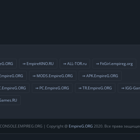
eG.ORG
⇒ EmpireKINO.RU
⇒ ALL-TOR.ru
⇒ FitGirl.empireg.org
EmpireG.ORG
⇒ MODS.EmpireG.ORG
⇒ APK.EmpireG.ORG
.EmpireG.ORG
⇒ PC.EmpireG.ORG
⇒ TR.EmpireG.ORG
⇒ IGG-Ga
Games.RU
CONSOLE.EMPIREG.ORG | Copyright @
EmpireG.ORG
2020. Все права защище