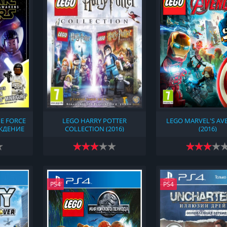
E FORCE
LEGO HARRY POTTER
LEGO MARVEL'S AV
ЖДЕНИЕ
COLLECTION (2016)
(2016)
)
PS4
PS4