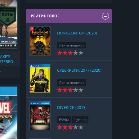
РЕЙТИНГОВОЕ
DUNGEONTOP (2020)
Лента новинок
Nintendo Switch
RPG
AKE'S
Strategy
STERED
CYBERPUNK 2077 (2020)
Лента новинок
PlayStation 4
Action
RPG
Racing
Adventure
DIVEKICK (2013)
PSVita
Fighting