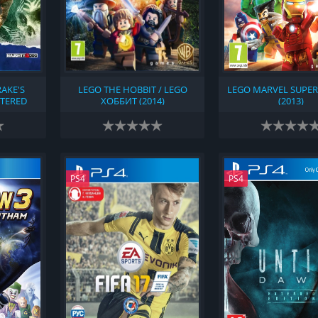
AKE'S
LEGO THE HOBBIT / LEGO
LEGO MARVEL SUPER
STERED
ХОББИТ (2014)
(2013)
PS4
PS4