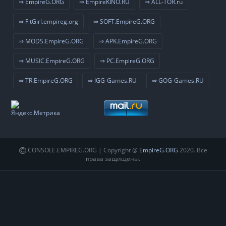
⇒ EmpireG.ORG
⇒ EmpireKINO.RU
⇒ ALL-TOR.ru
⇒ FitGirl.empireg.org
⇒ SOFT.EmpireG.ORG
⇒ MODS.EmpireG.ORG
⇒ APK.EmpireG.ORG
⇒ MUSIC.EmpireG.ORG
⇒ PC.EmpireG.ORG
⇒ TR.EmpireG.ORG
⇒ IGG-Games.RU
⇒ GOG-Games.RU
CONSOLE.EMPIREG.ORG | Copyright @
EmpireG.ORG
2020. Все
права защищены.