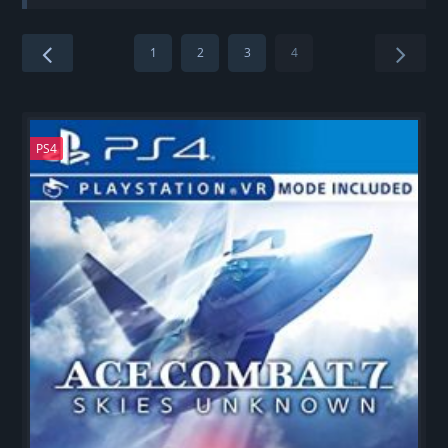
1
2
3
4
PS4