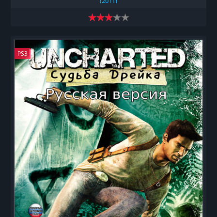
(2011)
PS3