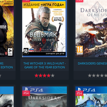
ME:
THE WITCHER 3: WILD HUNT -
DARKSIDERS GENESIS
 EDITION
GAME OF THE YEAR EDITION
(2016)
PS4
PS4