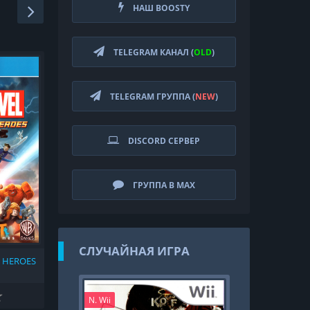
НАШ BOOSTY
TELEGRAM КАНАЛ (
OLD
)
TELEGRAM ГРУППА (
NEW
)
DISCORD СЕРВЕР
ГРУППА В MAX
СЛУЧАЙНАЯ ИГРА
 HEROES
N. Wii
PS4