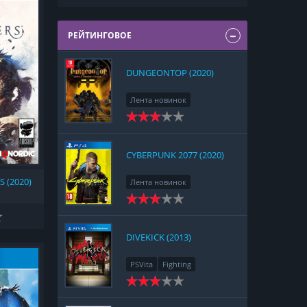
РЕЙТИНГОВОЕ
DUNGEONTOP (2020)
Лента новинок
Nintendo Switch
RPG
Strategy
CYBERPUNK 2077 (2020)
 (2020)
Лента новинок
PlayStation 4
Action
RPG
Racing
Adventure
DIVEKICK (2013)
PSVita
Fighting