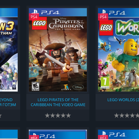
PS4
PS4
BEYOND
LEGO PIRATES OF THE
LEGO WORLDS (2
Я ГОТЭМ
CARIBBEAN THE VIDEO GAME
(2011)
PS4
PS4