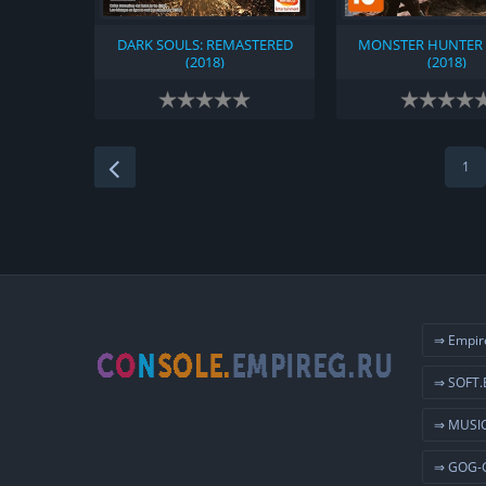
DARK SOULS: REMASTERED
MONSTER HUNTER
(2018)
(2018)
1
⇒ Empir
⇒ SOFT.
⇒ MUSIC
⇒ GOG-