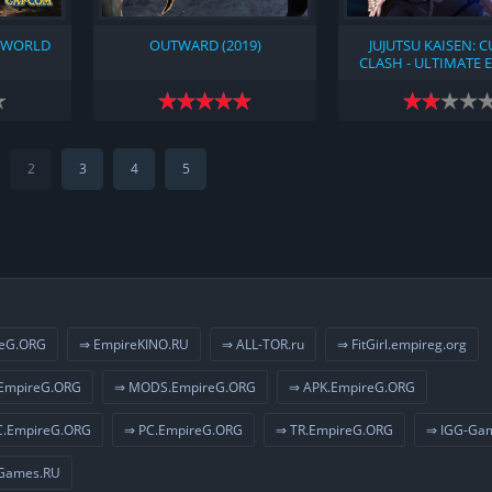
 WORLD
OUTWARD (2019)
JUJUTSU KAISEN: 
CLASH - ULTIMATE 
(2024)
2
3
4
5
eG.ORG
⇒ EmpireKINO.RU
⇒ ALL-TOR.ru
⇒ FitGirl.empireg.org
EmpireG.ORG
⇒ MODS.EmpireG.ORG
⇒ APK.EmpireG.ORG
.EmpireG.ORG
⇒ PC.EmpireG.ORG
⇒ TR.EmpireG.ORG
⇒ IGG-Ga
Games.RU