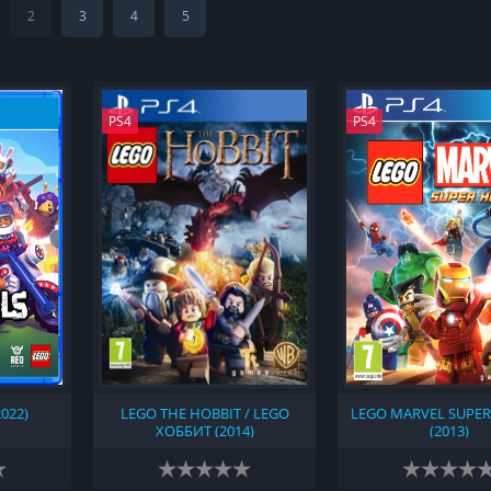
2
3
4
5
PS4
PS4
022)
LEGO THE HOBBIT / LEGO
LEGO MARVEL SUPER
ХОББИТ (2014)
(2013)