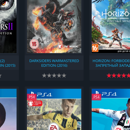
(2)
DARKSIDERS WARMASTERED
HORIZON: FORBIDDE
N (2015)
EDITION (2016)
ЗАПРЕТНЫЙ ЗАПАД 
PS4
PS4