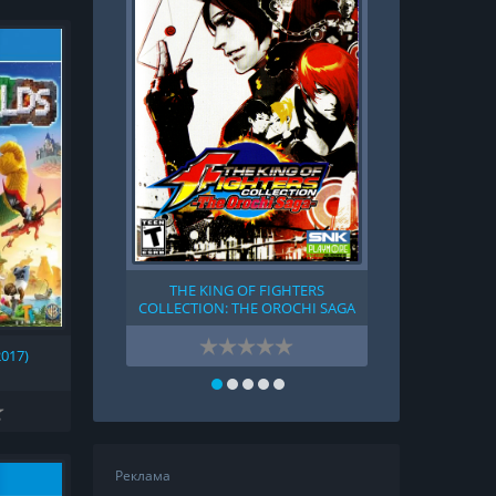
THE KING OF FIGHTERS
UNCHARTED: T
COLLECTION: THE OROCHI SAGA
UNCHARTE
(2008)
НАСЛЕ
017)
Реклама