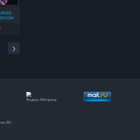
CURSED
EDITION
mes.RU